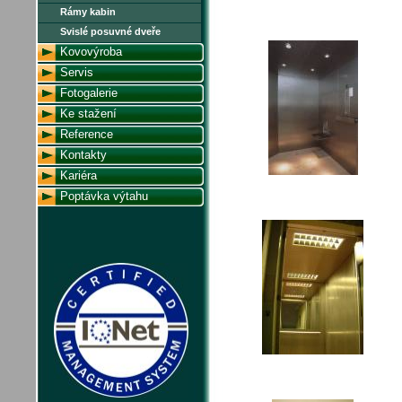
Rámy kabin
Svislé posuvné dveře
Kovovýroba
Servis
Fotogalerie
Ke stažení
Reference
Kontakty
162
Kariéra
Poptávka výtahu
691