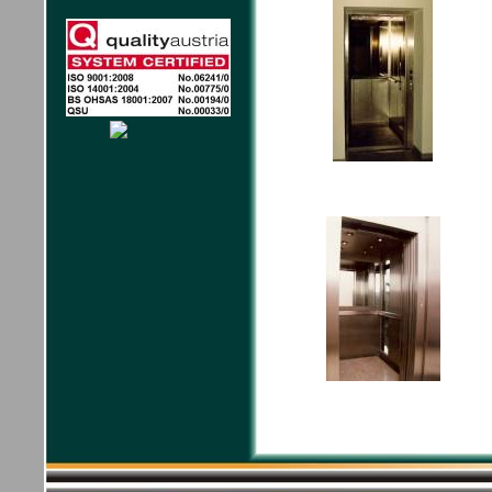
165
168