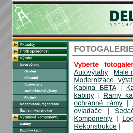
Aktuality
FOTOGALERI
Profil společnosti
Výtahy
Vyberte fotogaler
Nové výtahy
Autovýtahy
|
Malé 
Osobní
Nákladní
Modernizace výta
Autovýtahy
Kabina BETA
|
K
Malé nákladní výtahy
kabiny
|
Rámy ka
Plošiny
ochranné rámy
|
Modernizace, regenerace
ovladače
|
Seda
Šachetní konstrukce
Výtahové komponenty
Komponenty
|
Lo
Kabiny
Rekonstrukce
|
Doplňky kabin